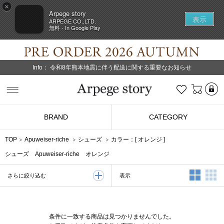
×
Arpege story
表示
ARPEGE CO.,LTD.
無料 - In Google Play
Info：
令和8年熊本地震に伴う配送に関する重要なお知らせ
L
お気に入り
Arpege story
BRAND
CATEGORY
TOP
Apuweiser-riche
シューズ
カラー：[
オレンジ
]
シューズ Apuweiser-riche オレンジ
2列表示
3
表示
さらに絞り込む
条件に一致する商品は見つかりませんでした。