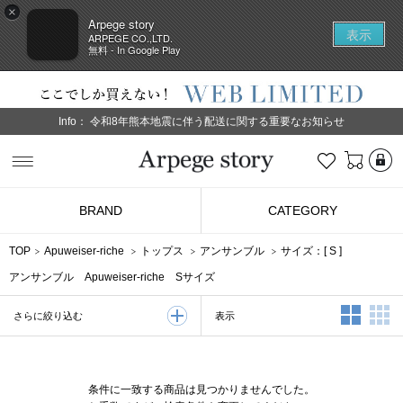
×
Arpege story
表示
ARPEGE CO.,LTD.
無料 - In Google Play
Info：
令和8年熊本地震に伴う配送に関する重要なお知らせ
L
お気に入り
Arpege story
BRAND
CATEGORY
TOP
Apuweiser-riche
トップス
アンサンブル
サイズ：[
S
]
アンサンブル Apuweiser-riche Sサイズ
2列表示
3
表示
さらに絞り込む
条件に一致する商品は見つかりませんでした。