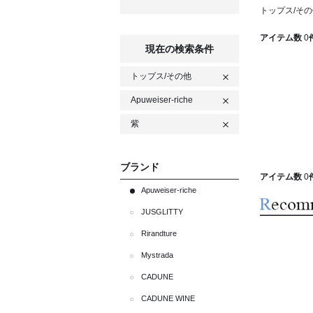
トップス/その他 
アイテム数
0
現在の検索条件
トップス/その他
Apuweiser-riche
紫
ブランド
アイテム数
0
Apuweiser-riche
JUSGLITTY
Rirandture
Mystrada
CADUNE
CADUNE WINE