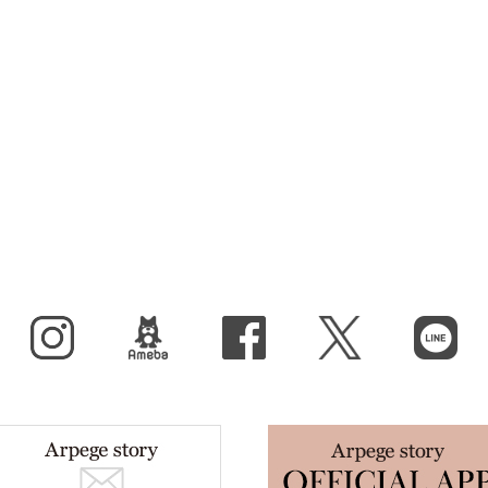
Instagram
BLOG
facebook
X（旧Twitter）
LINE