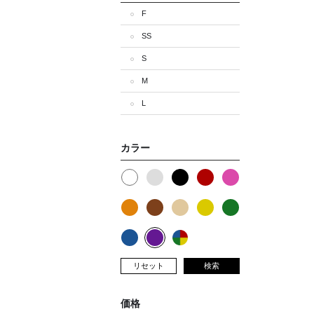
F
SS
S
M
L
カラー
リセット
検索
価格