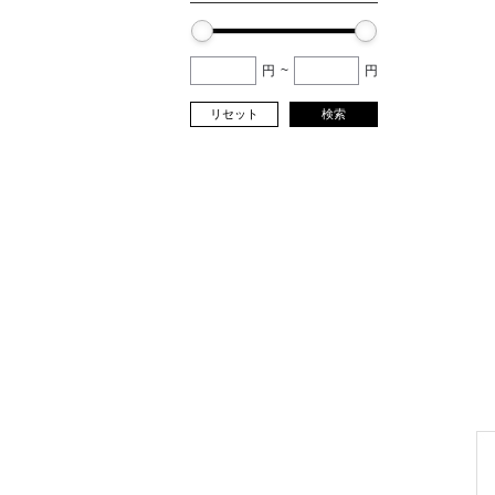
円
~
円
リセット
検索