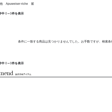
Apuweiser-riche 紫
件中
0
～
0
件を表示
条件に一致する商品は見つかりませんでした。お手数ですが、検索条
件中
0
～
0
件を表示