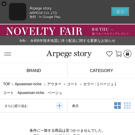
×
Arpege story
表示
ARPEGE CO.,LTD.
無料 - In Google Play
Info：
令和8年熊本地震に伴う配送に関する重要なお知らせ
L
お気に入り
Arpege story
BRAND
CATEGORY
TOP
Apuweiser-riche
アウター
コート
カラー：[
ベージュ
]
コート Apuweiser-riche ベージュ
2列表示
3
表示
さらに絞り込む
条件に一致する商品は見つかりませんでした。