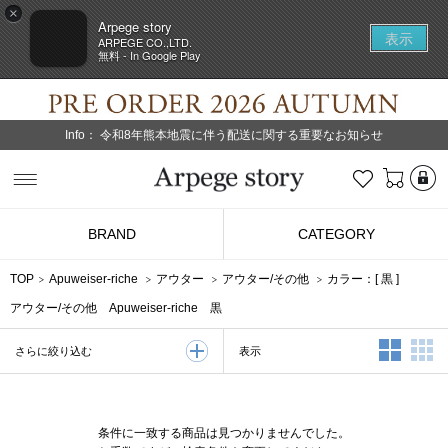
×
Arpege story
表示
ARPEGE CO.,LTD.
無料 - In Google Play
Info：
令和8年熊本地震に伴う配送に関する重要なお知らせ
L
お気に入り
Arpege story
BRAND
CATEGORY
TOP
Apuweiser-riche
アウター
アウター/その他
カラー：[
黒
]
アウター/その他 Apuweiser-riche 黒
2列表示
3
表示
さらに絞り込む
条件に一致する商品は見つかりませんでした。