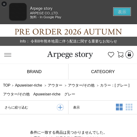
×
Arpege story
表示
ARPEGE CO.,LTD.
無料 - In Google Play
Info：
令和8年熊本地震に伴う配送に関する重要なお知らせ
L
お気に入り
Arpege story
BRAND
CATEGORY
TOP
Apuweiser-riche
アウター
アウター/その他
カラー：[
グレー
]
アウター/その他 Apuweiser-riche グレー
2列表示
3
表示
さらに絞り込む
条件に一致する商品は見つかりませんでした。