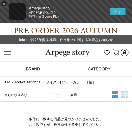
×
Arpege story
表示
ARPEGE CO.,LTD.
無料 - In Google Play
Info：
令和8年熊本地震に伴う配送に関する重要なお知らせ
L
お気に入り
Arpege story
BRAND
CATEGORY
TOP
Apuweiser-riche
サイズ：[
SS
]
カラー：[
紫
]
2列表示
3
表示
さらに絞り込む
条件に一致する商品は見つかりませんでした。
お手数ですが、検索条件を変更してください。