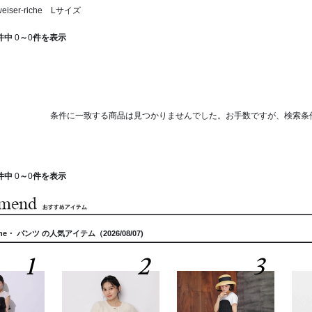
iser-riche Lサイズ
件中
0
～
0
件を表示
条件に一致する商品は見つかりませんでした。お手数ですが、検索条
件中
0
～
0
件を表示
riche・ パンツ の人気アイテム（2026/08/07)
1
2
3