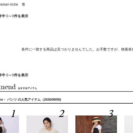
iser-riche 青
件中
0
～
0
件を表示
条件に一致する商品は見つかりませんでした。お手数ですが、検索条
件中
0
～
0
件を表示
riche・ パンツ の人気アイテム（2026/08/06)
1
2
3