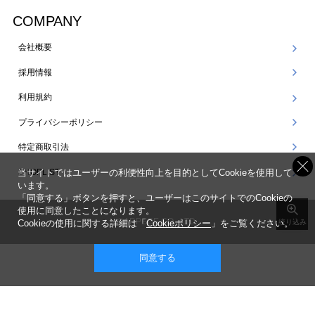
COMPANY
会社概要
採用情報
利用規約
プライバシーポリシー
特定商取引法
SHOPLIST
当サイトではユーザーの利便性向上を目的としてCookieを使用して
います。
「同意する」ボタンを押すと、ユーザーはこのサイトでのCookieの
使用に同意したことになります。
©ARPEGE CO., LTD.
Cookieの使用に関する詳細は「
Cookieポリシー
」をご覧ください。
絞り込み
同意する
表示 ： スマートフォン版 |
PC版