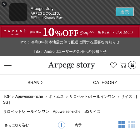
×
Arpege story
表示
ARPEGE CO.,LTD.
無料 - In Google Play
Info：
令和8年熊本地震に伴う配送に関する重要なお知らせ
Info：
Androidユーザーの皆様へのお知らせ
L
お気に入り
Arpege story
BRAND
CATEGORY
TOP
Apuweiser-riche
ボトムス
サロペット/オールインワン
サイズ：[
SS
]
サロペット/オールインワン Apuweiser-riche SSサイズ
2列表示
3
表示
さらに絞り込む