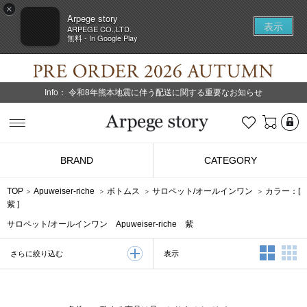
×
Arpege story
表示
ARPEGE CO.,LTD.
無料 - In Google Play
Info：
令和8年熊本地震に伴う配送に関する重要なお知らせ
L
お気に入り
Arpege story
BRAND
CATEGORY
TOP
Apuweiser-riche
ボトムス
サロペット/オールインワン
カラー：[
紫
]
サロペット/オールインワン Apuweiser-riche 紫
2列表示
3
表示
さらに絞り込む