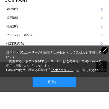
COMPANY
会社概要
採用情報
利用規約
プライバシーポリシー
特定商取引法
SHOPLIST
当サイトではユーザーの利便性向上を目的としてCookieを使用して
います。
「同意する」ボタンを押すと、ユーザーはこのサイトでのCookieの
使用に同意したことになります。
©ARPEGE CO., LTD.
Cookieの使用に関する詳細は「
Cookieポリシー
」をご覧ください。
絞り込み
同意する
表示 ： スマートフォン版 |
PC版