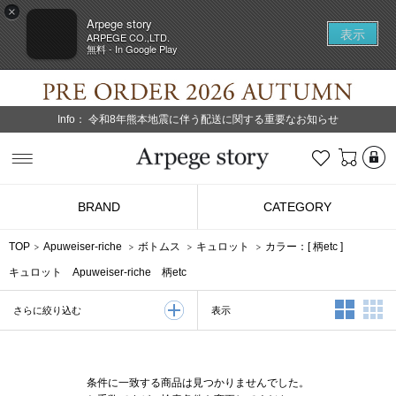
×
Arpege story
表示
ARPEGE CO.,LTD.
無料 - In Google Play
Info：
令和8年熊本地震に伴う配送に関する重要なお知らせ
L
お気に入り
Arpege story
BRAND
CATEGORY
TOP
Apuweiser-riche
ボトムス
キュロット
カラー：[
柄etc
]
キュロット Apuweiser-riche 柄etc
2列表示
3
表示
さらに絞り込む
条件に一致する商品は見つかりませんでした。