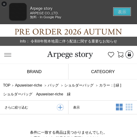
×
Arpege story
表示
ARPEGE CO.,LTD.
無料 - In Google Play
Info：
令和8年熊本地震に伴う配送に関する重要なお知らせ
L
お気に入り
Arpege story
BRAND
CATEGORY
TOP
Apuweiser-riche
バッグ
ショルダーバッグ
カラー：[
緑
]
ショルダーバッグ Apuweiser-riche 緑
2列表示
3
表示
さらに絞り込む
条件に一致する商品は見つかりませんでした。