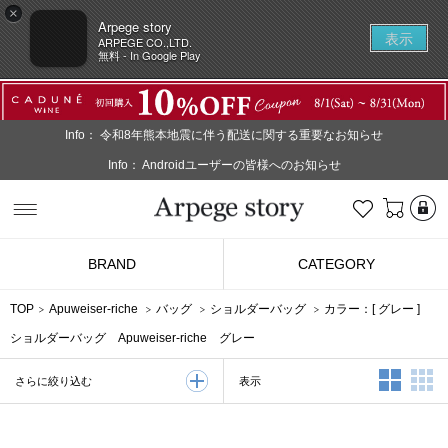
×
Arpege story
表示
ARPEGE CO.,LTD.
無料 - In Google Play
Info：
令和8年熊本地震に伴う配送に関する重要なお知らせ
Info：
Androidユーザーの皆様へのお知らせ
L
お気に入り
Arpege story
BRAND
CATEGORY
TOP
Apuweiser-riche
バッグ
ショルダーバッグ
カラー：[
グレー
]
ショルダーバッグ Apuweiser-riche グレー
2列表示
3
表示
さらに絞り込む