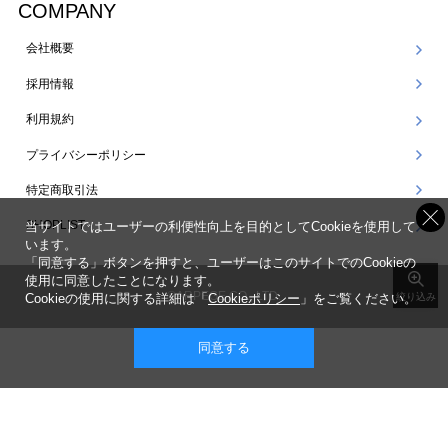
COMPANY
会社概要
採用情報
利用規約
プライバシーポリシー
特定商取引法
SHOPLIST
当サイトではユーザーの利便性向上を目的としてCookieを使用して
います。
「同意する」ボタンを押すと、ユーザーはこのサイトでのCookieの
使用に同意したことになります。
©ARPEGE CO., LTD.
Cookieの使用に関する詳細は「
Cookieポリシー
」をご覧ください。
絞り込み
同意する
表示 ： スマートフォン版 |
PC版