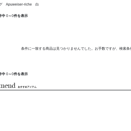
puweiser-riche 白
件中
0
～
0
件を表示
条件に一致する商品は見つかりませんでした。お手数ですが、検索条
件中
0
～
0
件を表示