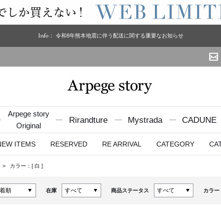
Info：
令和8年熊本地震に伴う配送に関する重要なお知らせ
Arpege story
Rirandture
Mystrada
CADUNE
Original
NEW ITEMS
RESERVED
RE ARRIVAL
CATEGORY
CA
グ
カラー：[
白
]
在庫
商品ステータス
カラー