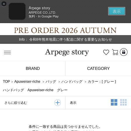
×
Arpege story
表示
ARPEGE CO.,LTD.
無料 - In Google Play
Info：
令和8年熊本地震に伴う配送に関する重要なお知らせ
L
お気に入り
Arpege story
BRAND
CATEGORY
TOP
Apuweiser-riche
バッグ
ハンドバッグ
カラー：[
グレー
]
ハンドバッグ Apuweiser-riche グレー
2列表示
3
表示
さらに絞り込む
条件に一致する商品は見つかりませんでした。