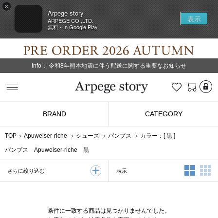
×
Arpege story
表示
ARPEGE CO.,LTD.
無料 - In Google Play
Info：
令和8年熊本地震に伴う配送に関する重要なお知らせ
L
お気に入り
Arpege story
BRAND
CATEGORY
TOP
Apuweiser-riche
シューズ
パンプス
カラー：[
黒
]
パンプス Apuweiser-riche 黒
2列表示
3
表示
さらに絞り込む
条件に一致する商品は見つかりませんでした。