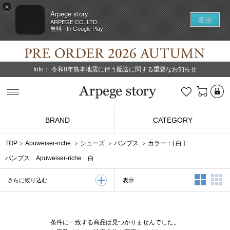
×
Arpege story
表示
ARPEGE CO.,LTD.
無料 - In Google Play
Info：
令和8年熊本地震に伴う配送に関する重要なお知らせ
L
お気に入り
Arpege story
BRAND
CATEGORY
TOP
Apuweiser-riche
シューズ
パンプス
カラー：[
白
]
パンプス Apuweiser-riche 白
2列表示
3
表示
さらに絞り込む
条件に一致する商品は見つかりませんでした。