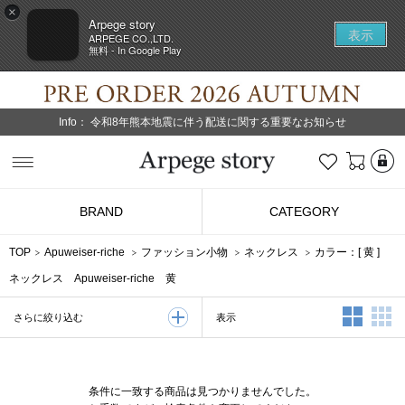
×
Arpege story
表示
ARPEGE CO.,LTD.
無料 - In Google Play
Info：
令和8年熊本地震に伴う配送に関する重要なお知らせ
L
お気に入り
Arpege story
BRAND
CATEGORY
TOP
Apuweiser-riche
ファッション小物
ネックレス
カラー：[
黄
]
ネックレス Apuweiser-riche 黄
2列表示
3
表示
さらに絞り込む
条件に一致する商品は見つかりませんでした。