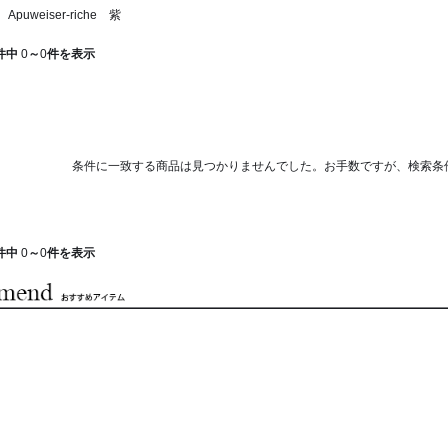
uweiser-riche 紫
件中
0
～
0
件を表示
条件に一致する商品は見つかりませんでした。お手数ですが、検索条
件中
0
～
0
件を表示