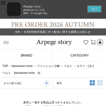
×
Arpege story
表示
ARPEGE CO.,LTD.
無料 - In Google Play
Info：
令和8年熊本地震に伴う配送に関する重要なお知らせ
L
お気に入り
Arpege story
BRAND
CATEGORY
TOP
Apuweiser-riche
ファッション小物
ベルト
カラー：[
白
]
ベルト Apuweiser-riche 白
2列表示
3
表示
さらに絞り込む
条件に一致する商品は見つかりませんでした。