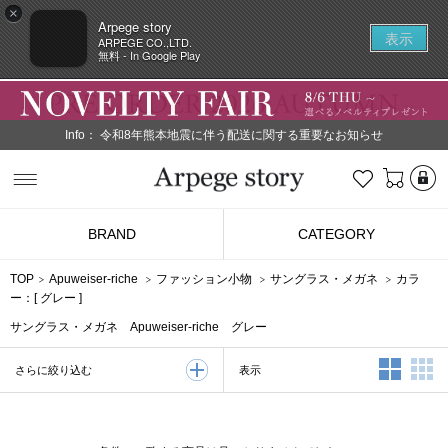
×
Arpege story
表示
ARPEGE CO.,LTD.
無料 - In Google Play
Info：
令和8年熊本地震に伴う配送に関する重要なお知らせ
L
お気に入り
Arpege story
BRAND
CATEGORY
TOP
Apuweiser-riche
ファッション小物
サングラス・メガネ
カラ
ー：[
グレー
]
サングラス・メガネ Apuweiser-riche グレー
2列表示
3
表示
さらに絞り込む