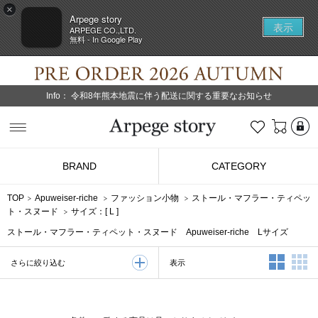
×
Arpege story
表示
ARPEGE CO.,LTD.
無料 - In Google Play
Info：
令和8年熊本地震に伴う配送に関する重要なお知らせ
L
お気に入り
Arpege story
BRAND
CATEGORY
TOP
Apuweiser-riche
ファッション小物
ストール・マフラー・ティペッ
ト・スヌード
サイズ：[
L
]
ストール・マフラー・ティペット・スヌード Apuweiser-riche Lサイズ
2列表示
3
表示
さらに絞り込む