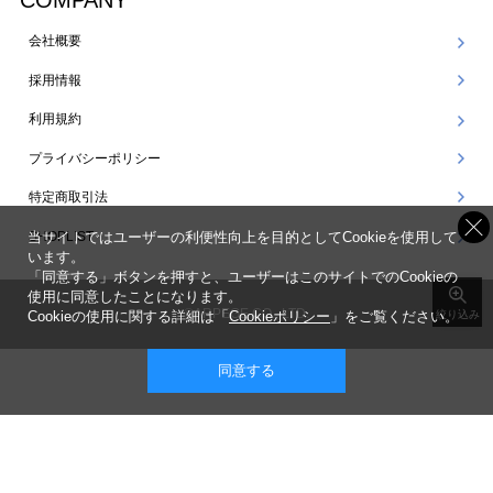
COMPANY
会社概要
採用情報
利用規約
プライバシーポリシー
特定商取引法
SHOPLIST
当サイトではユーザーの利便性向上を目的としてCookieを使用して
います。
「同意する」ボタンを押すと、ユーザーはこのサイトでのCookieの
使用に同意したことになります。
©ARPEGE CO., LTD.
Cookieの使用に関する詳細は「
Cookieポリシー
」をご覧ください。
絞り込み
同意する
表示 ： スマートフォン版 |
PC版