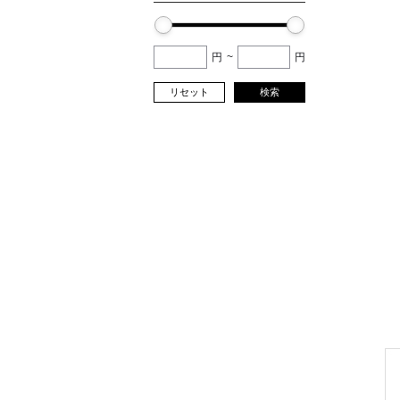
円
~
円
リセット
検索