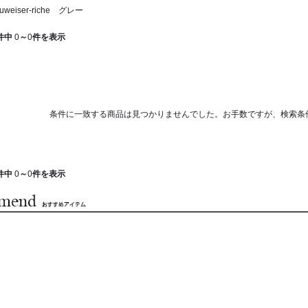
eiser-riche グレー
件中
0
～
0
件を表示
条件に一致する商品は見つかりませんでした。お手数ですが、検索条
件中
0
～
0
件を表示