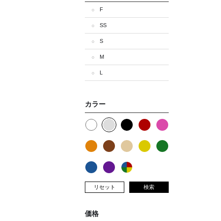
F
SS
S
M
L
カラー
リセット
検索
価格