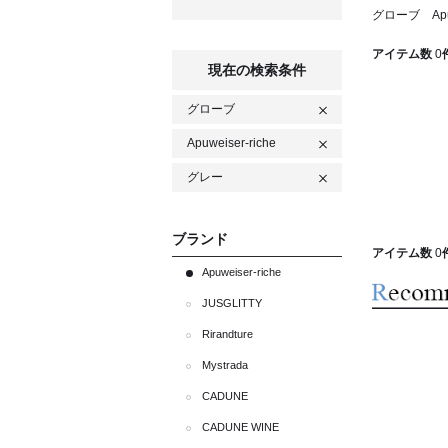
グローブ Apuw
アイテム数
0
現在の検索条件
グローブ
Apuweiser-riche
グレー
ブランド
アイテム数
0
Apuweiser-riche
JUSGLITTY
Rirandture
Mystrada
CADUNE
CADUNE WINE