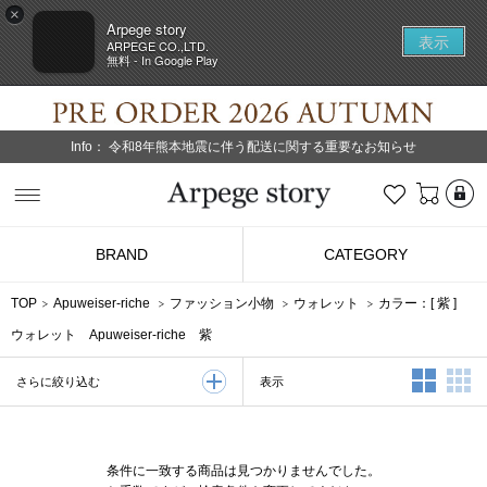
×
Arpege story
表示
ARPEGE CO.,LTD.
無料 - In Google Play
Info：
令和8年熊本地震に伴う配送に関する重要なお知らせ
L
お気に入り
Arpege story
BRAND
CATEGORY
TOP
Apuweiser-riche
ファッション小物
ウォレット
カラー：[
紫
]
ウォレット Apuweiser-riche 紫
2列表示
3
表示
さらに絞り込む
条件に一致する商品は見つかりませんでした。