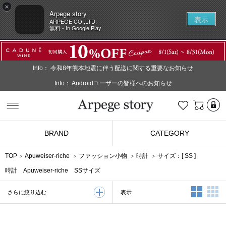
×
Arpege story
表示
ARPEGE CO.,LTD.
無料 - In Google Play
Info：
令和8年熊本地震に伴う配送に関する重要なお知らせ
Info：
Androidユーザーの皆様へのお知らせ
L
お気に入り
Arpege story
BRAND
CATEGORY
TOP
Apuweiser-riche
ファッション小物
時計
サイズ：[
SS
]
時計 Apuweiser-riche SSサイズ
2列表示
3
表示
さらに絞り込む