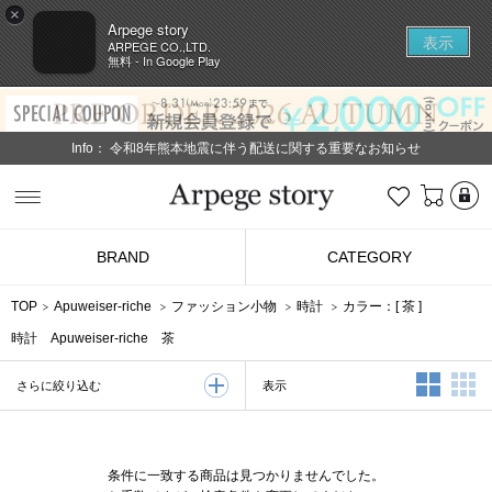
×
Arpege story
表示
ARPEGE CO.,LTD.
無料 - In Google Play
Info：
令和8年熊本地震に伴う配送に関する重要なお知らせ
L
お気に入り
Arpege story
BRAND
CATEGORY
TOP
Apuweiser-riche
ファッション小物
時計
カラー：[
茶
]
時計 Apuweiser-riche 茶
2列表示
3
表示
さらに絞り込む
条件に一致する商品は見つかりませんでした。