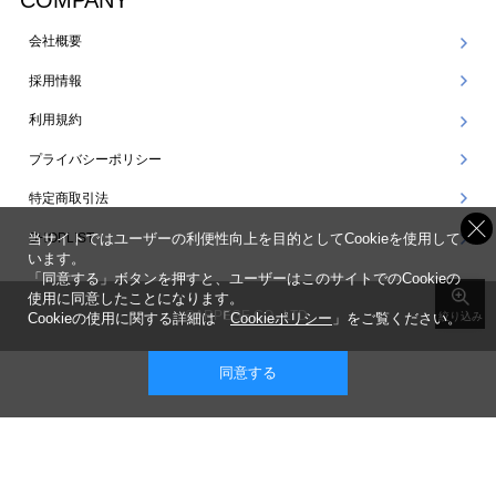
COMPANY
会社概要
採用情報
利用規約
プライバシーポリシー
特定商取引法
SHOPLIST
当サイトではユーザーの利便性向上を目的としてCookieを使用して
います。
「同意する」ボタンを押すと、ユーザーはこのサイトでのCookieの
使用に同意したことになります。
©ARPEGE CO., LTD.
Cookieの使用に関する詳細は「
Cookieポリシー
」をご覧ください。
絞り込み
同意する
表示 ： スマートフォン版 |
PC版