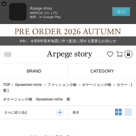
×
Arpege story
表示
ARPEGE CO.,LTD.
無料 - In Google Play
Info：
令和8年熊本地震に伴う配送に関する重要なお知らせ
L
お気に入り
Arpege story
BRAND
CATEGORY
TOP
Apuweiser-riche
ファッション小物
オケージョン小物
カラー：[
紫
]
オケージョン小物 Apuweiser-riche 紫
2列表示
3
表示
さらに絞り込む