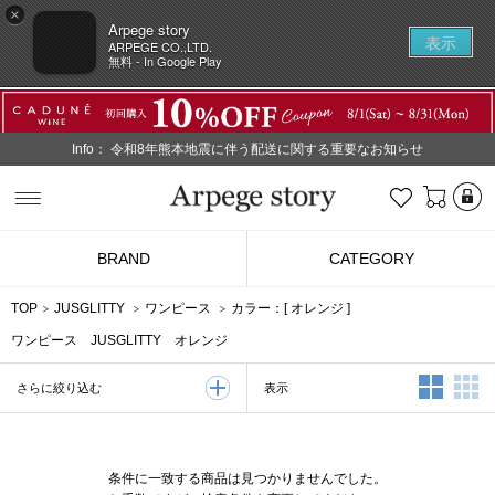
×
Arpege story
表示
ARPEGE CO.,LTD.
無料 - In Google Play
Info：
令和8年熊本地震に伴う配送に関する重要なお知らせ
L
お気に入り
Arpege story
BRAND
CATEGORY
TOP
JUSGLITTY
ワンピース
カラー：[
オレンジ
]
ワンピース JUSGLITTY オレンジ
2列表示
3
表示
さらに絞り込む
条件に一致する商品は見つかりませんでした。