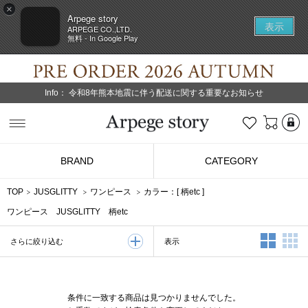
×
Arpege story
表示
ARPEGE CO.,LTD.
無料 - In Google Play
Info：
令和8年熊本地震に伴う配送に関する重要なお知らせ
L
お気に入り
Arpege story
BRAND
CATEGORY
TOP
JUSGLITTY
ワンピース
カラー：[
柄etc
]
ワンピース JUSGLITTY 柄etc
2列表示
3
表示
さらに絞り込む
条件に一致する商品は見つかりませんでした。