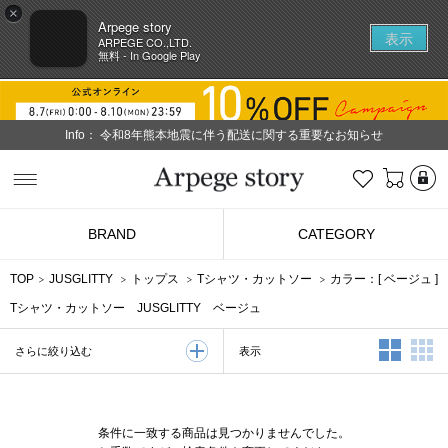
×
Arpege story
表示
ARPEGE CO.,LTD.
無料 - In Google Play
Info：
令和8年熊本地震に伴う配送に関する重要なお知らせ
L
お気に入り
Arpege story
BRAND
CATEGORY
TOP
JUSGLITTY
トップス
Tシャツ・カットソー
カラー：[
ベージュ
]
Tシャツ・カットソー JUSGLITTY ベージュ
2列表示
3
表示
さらに絞り込む
条件に一致する商品は見つかりませんでした。