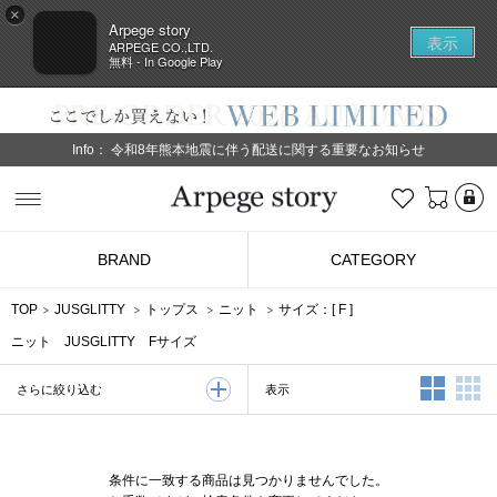
×
Arpege story
表示
ARPEGE CO.,LTD.
無料 - In Google Play
Info：
令和8年熊本地震に伴う配送に関する重要なお知らせ
L
お気に入り
Arpege story
BRAND
CATEGORY
TOP
JUSGLITTY
トップス
ニット
サイズ：[
F
]
ニット JUSGLITTY Fサイズ
2列表示
3
表示
さらに絞り込む
条件に一致する商品は見つかりませんでした。