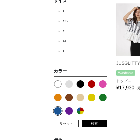
サイズ
F
SS
S
M
L
JUSGLITTY
カラー
Washable
トップス
¥17,930
（
リセット
検索