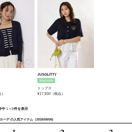
お気に入り
お気に入り
JUSGLITTY
Washable
トップス
込）
¥17,930
（税込）
件中
1
～
6
件を表示
 カーデ の人気アイテム（2026/08/06)