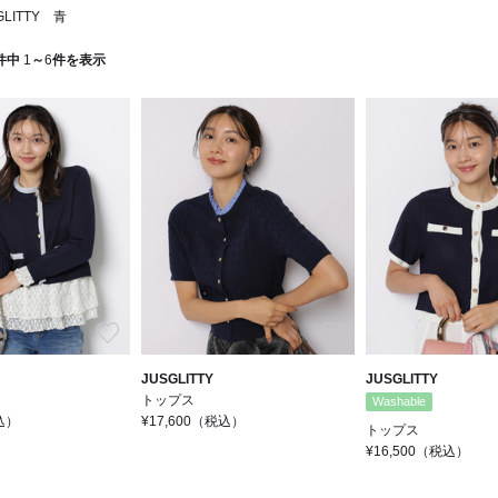
LITTY 青
件中
1
～
6
件を表示
お気に入り
お気に入り
JUSGLITTY
JUSGLITTY
トップス
Washable
込）
¥17,600
（税込）
トップス
¥16,500
（税込）