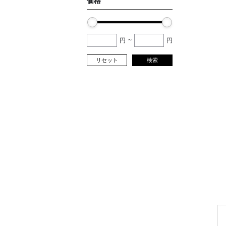
価格
円
~
円
リセット
検索