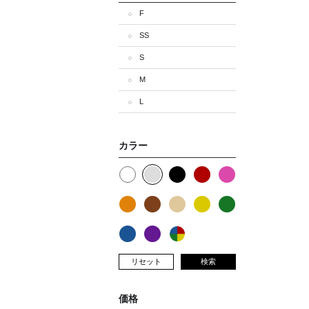
F
SS
S
M
L
カラー
リセット
検索
価格