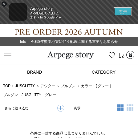
×
Arpege story
表示
ARPEGE CO.,LTD.
無料 - In Google Play
Info：
令和8年熊本地震に伴う配送に関する重要なお知らせ
L
お気に入り
Arpege story
BRAND
CATEGORY
TOP
JUSGLITTY
アウター
ブルゾン
カラー：[
グレー
]
ブルゾン JUSGLITTY グレー
2列表示
3
表示
さらに絞り込む
条件に一致する商品は見つかりませんでした。