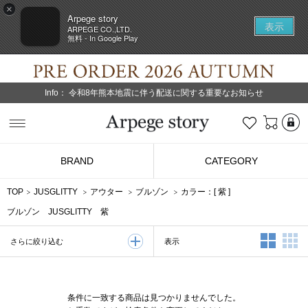
×
Arpege story
表示
ARPEGE CO.,LTD.
無料 - In Google Play
Info：
令和8年熊本地震に伴う配送に関する重要なお知らせ
L
お気に入り
Arpege story
BRAND
CATEGORY
TOP
JUSGLITTY
アウター
ブルゾン
カラー：[
紫
]
ブルゾン JUSGLITTY 紫
2列表示
3
表示
さらに絞り込む
条件に一致する商品は見つかりませんでした。