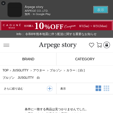
×
Arpege story
表示
ARPEGE CO.,LTD.
無料 - In Google Play
Info：
令和8年熊本地震に伴う配送に関する重要なお知らせ
L
お気に入り
Arpege story
BRAND
CATEGORY
TOP
JUSGLITTY
アウター
ブルゾン
カラー：[
白
]
ブルゾン JUSGLITTY 白
2列表示
3
表示
さらに絞り込む
条件に一致する商品は見つかりませんでした。