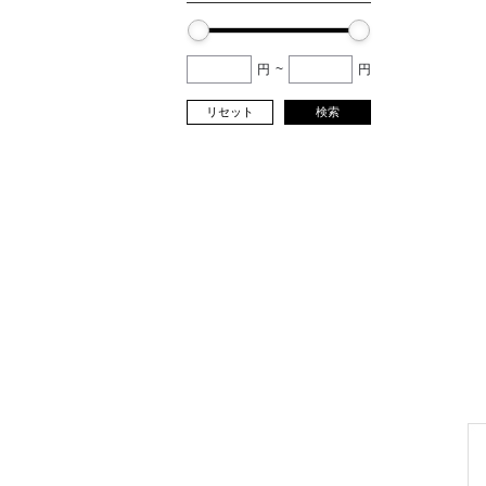
円
~
円
リセット
検索