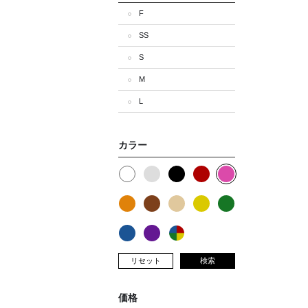
F
SS
S
M
L
カラー
リセット
検索
価格