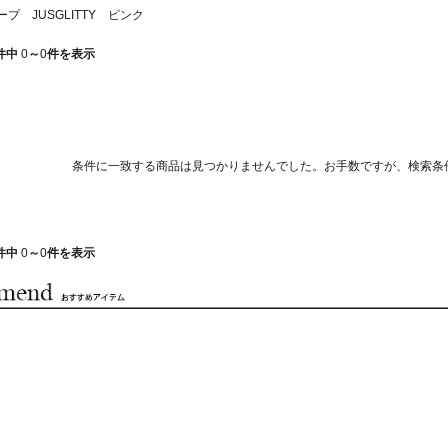
プ JUSGLITTY ピンク
件中
0
～
0
件を表示
条件に一致する商品は見つかりませんでした。お手数ですが、検索条
件中
0
～
0
件を表示