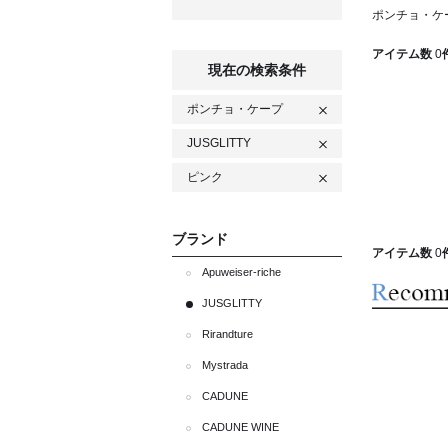
ポンチョ・ケー
アイテム数
0
現在の検索条件
ポンチョ・ケープ
JUSGLITTY
ピンク
ブランド
アイテム数
0
Apuweiser-riche
JUSGLITTY
Rirandture
Mystrada
CADUNE
CADUNE WINE