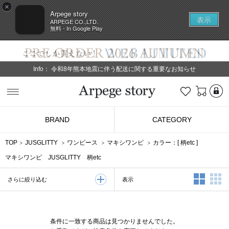
×
Arpege story
表示
ARPEGE CO.,LTD.
無料 - In Google Play
Info：
令和8年熊本地震に伴う配送に関する重要なお知らせ
L
お気に入り
Arpege story
BRAND
CATEGORY
TOP
JUSGLITTY
ワンピース
マキシワンピ
カラー：[
柄etc
]
マキシワンピ JUSGLITTY 柄etc
2列表示
3
表示
さらに絞り込む
条件に一致する商品は見つかりませんでした。