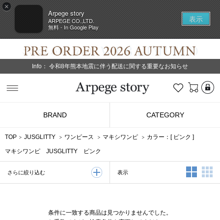
×
Arpege story
表示
ARPEGE CO.,LTD.
無料 - In Google Play
Info：
令和8年熊本地震に伴う配送に関する重要なお知らせ
L
お気に入り
Arpege story
BRAND
CATEGORY
TOP
JUSGLITTY
ワンピース
マキシワンピ
カラー：[
ピンク
]
マキシワンピ JUSGLITTY ピンク
2列表示
3
表示
さらに絞り込む
条件に一致する商品は見つかりませんでした。