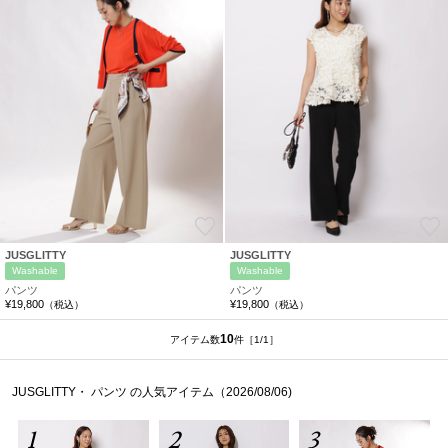
お気に入り
JUSGLITTY
JUSGLITTY
Washable
Washable
パンツ
パンツ
¥19,800
¥19,800
（税込）
（税込）
10
アイテム数
件
［1/1］
JUSGLITTY・ パンツ の人気アイテム（2026/08/06)
1
2
3