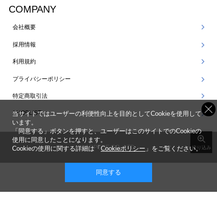
COMPANY
会社概要
採用情報
利用規約
プライバシーポリシー
特定商取引法
SHOPLIST
当サイトではユーザーの利便性向上を目的としてCookieを使用して
います。
「同意する」ボタンを押すと、ユーザーはこのサイトでのCookieの
使用に同意したことになります。
©ARPEGE CO., LTD.
Cookieの使用に関する詳細は「
Cookieポリシー
」をご覧ください。
絞り込み
同意する
表示 ： スマートフォン版 |
PC版