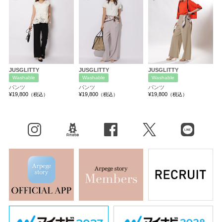
JUSGLITTY
JUSGLITTY
JUSGLITTY
Washable
Washable
Washable
パンツ
パンツ
パンツ
¥19,800
¥19,800
¥19,800
（税込）
（税込）
（税込）
Instagram
BLOG
facebook
X（旧Twitter）
LINE