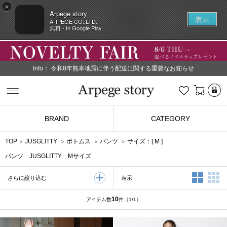
×
Arpege story
表示
ARPEGE CO.,LTD.
無料 - In Google Play
Info：
令和8年熊本地震に伴う配送に関する重要なお知らせ
L
お気に入り
Arpege story
BRAND
CATEGORY
TOP
JUSGLITTY
ボトムス
パンツ
サイズ：[
M
]
パンツ JUSGLITTY Mサイズ
2列表示
3
表示
さらに絞り込む
10
アイテム数
件
［1/1］