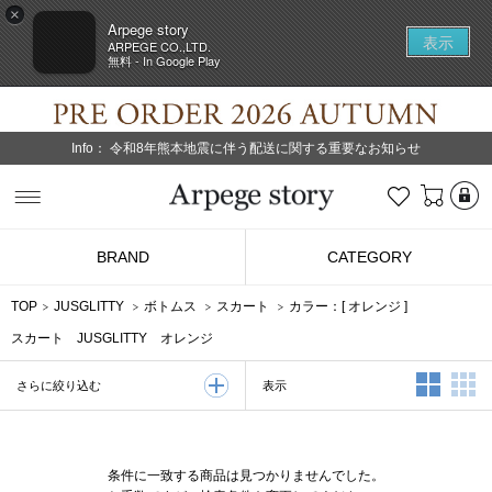
×
Arpege story
表示
ARPEGE CO.,LTD.
無料 - In Google Play
Info：
令和8年熊本地震に伴う配送に関する重要なお知らせ
L
お気に入り
Arpege story
BRAND
CATEGORY
TOP
JUSGLITTY
ボトムス
スカート
カラー：[
オレンジ
]
スカート JUSGLITTY オレンジ
2列表示
3
表示
さらに絞り込む
条件に一致する商品は見つかりませんでした。