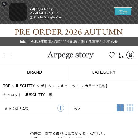
×
Arpege story
表示
ARPEGE CO.,LTD.
無料 - In Google Play
Info：
令和8年熊本地震に伴う配送に関する重要なお知らせ
L
お気に入り
Arpege story
BRAND
CATEGORY
TOP
JUSGLITTY
ボトムス
キュロット
カラー：[
黒
]
キュロット JUSGLITTY 黒
2列表示
3
表示
さらに絞り込む
条件に一致する商品は見つかりませんでした。