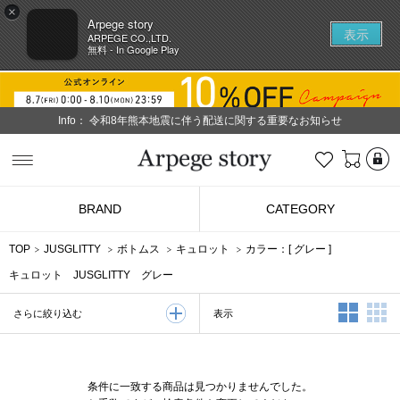
×
Arpege story
表示
ARPEGE CO.,LTD.
無料 - In Google Play
Info：
令和8年熊本地震に伴う配送に関する重要なお知らせ
L
お気に入り
Arpege story
BRAND
CATEGORY
TOP
JUSGLITTY
ボトムス
キュロット
カラー：[
グレー
]
キュロット JUSGLITTY グレー
2列表示
3
表示
さらに絞り込む
条件に一致する商品は見つかりませんでした。