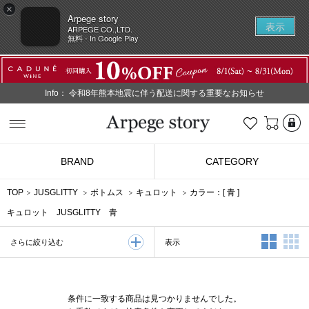
×
Arpege story
表示
ARPEGE CO.,LTD.
無料 - In Google Play
Info：
令和8年熊本地震に伴う配送に関する重要なお知らせ
L
お気に入り
Arpege story
BRAND
CATEGORY
TOP
JUSGLITTY
ボトムス
キュロット
カラー：[
青
]
キュロット JUSGLITTY 青
2列表示
3
表示
さらに絞り込む
条件に一致する商品は見つかりませんでした。