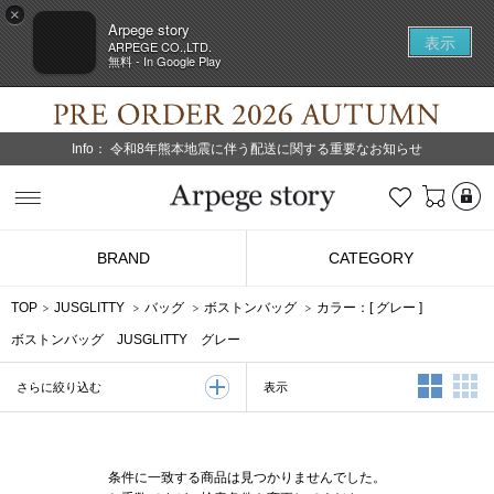
×
Arpege story
表示
ARPEGE CO.,LTD.
無料 - In Google Play
Info：
令和8年熊本地震に伴う配送に関する重要なお知らせ
L
お気に入り
Arpege story
BRAND
CATEGORY
TOP
JUSGLITTY
バッグ
ボストンバッグ
カラー：[
グレー
]
ボストンバッグ JUSGLITTY グレー
2列表示
3
表示
さらに絞り込む
条件に一致する商品は見つかりませんでした。