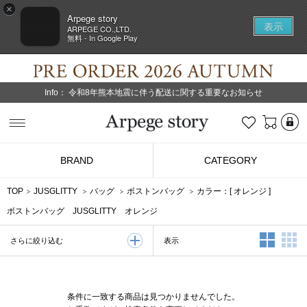
×
Arpege story
表示
ARPEGE CO.,LTD.
無料 - In Google Play
Info：
令和8年熊本地震に伴う配送に関する重要なお知らせ
L
お気に入り
Arpege story
BRAND
CATEGORY
TOP
JUSGLITTY
バッグ
ボストンバッグ
カラー：[
オレンジ
]
ボストンバッグ JUSGLITTY オレンジ
2列表示
3
表示
さらに絞り込む
条件に一致する商品は見つかりませんでした。