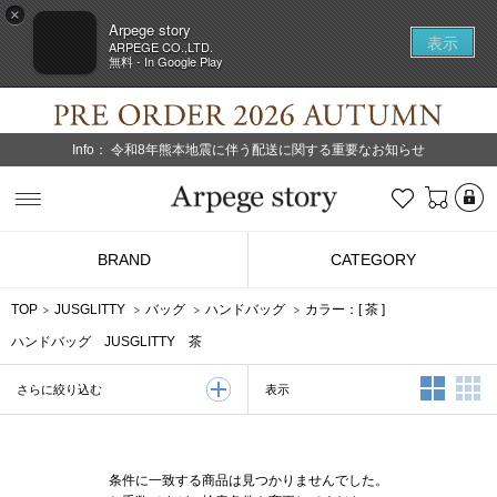
×
Arpege story
表示
ARPEGE CO.,LTD.
無料 - In Google Play
Info：
令和8年熊本地震に伴う配送に関する重要なお知らせ
L
お気に入り
Arpege story
BRAND
CATEGORY
TOP
JUSGLITTY
バッグ
ハンドバッグ
カラー：[
茶
]
ハンドバッグ JUSGLITTY 茶
2列表示
3
表示
さらに絞り込む
条件に一致する商品は見つかりませんでした。