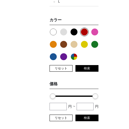
L
カラー
リセット
検索
価格
円
~
円
リセット
検索