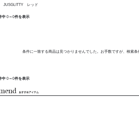
JUSGLITTY レッド
件中
0
～
0
件を表示
条件に一致する商品は見つかりませんでした。お手数ですが、検索条
件中
0
～
0
件を表示