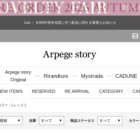
Info：
令和8年熊本地震に伴う配送に関する重要なお知らせ
Arpege story
Rirandture
Mystrada
CADUNE
Original
NEW ITEMS
RESERVED
RE ARRIVAL
CATEGORY
CA
カラー：[
レッド
]
在庫
商品ステータス
カラー