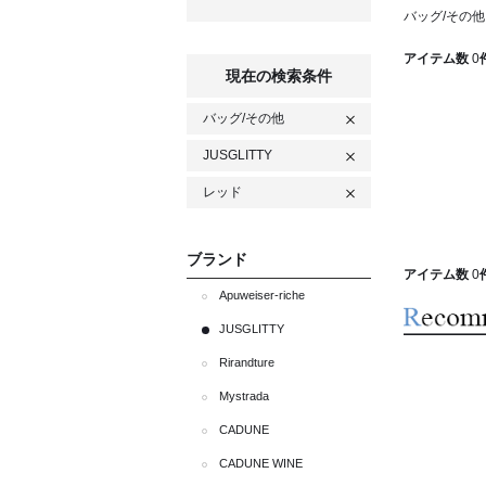
バッグ/その他 
アイテム数
0
現在の検索条件
バッグ/その他
JUSGLITTY
レッド
ブランド
アイテム数
0
Apuweiser-riche
JUSGLITTY
Rirandture
Mystrada
CADUNE
CADUNE WINE