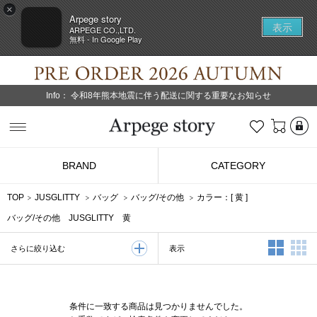
×
Arpege story
表示
ARPEGE CO.,LTD.
無料 - In Google Play
Info：
令和8年熊本地震に伴う配送に関する重要なお知らせ
L
お気に入り
Arpege story
BRAND
CATEGORY
TOP
JUSGLITTY
バッグ
バッグ/その他
カラー：[
黄
]
バッグ/その他 JUSGLITTY 黄
2列表示
3
表示
さらに絞り込む
条件に一致する商品は見つかりませんでした。